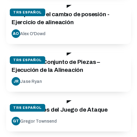
TRS ESPAÑOL
Ataque tras el cambio de posesión -
Ejercicio de alineación
Alex O'Dowd
AO
16:20
TRS ESPAÑOL
Modelo del Conjunto de Piezas –
Ejecución de la Alineación
Jase Ryan
JR
52:01
TRS ESPAÑOL
Fundamentos del Juego de Ataque
Gregor Townsend
GT
33:20