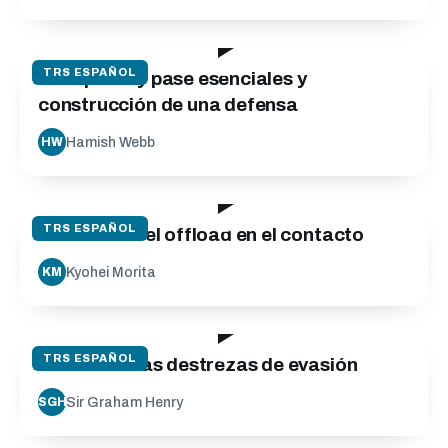
65:00
TRS ESPAÑOL
Recepción y pase esenciales y
construcción de una defensa
Hamish Webb
HW
02:35
TRS ESPAÑOL
Desarrollar el offload en el contacto
Kyohei Morita
KM
05:59
TRS ESPAÑOL
Desarrolle las destrezas de evasión
Sir Graham Henry
SGH
10:03