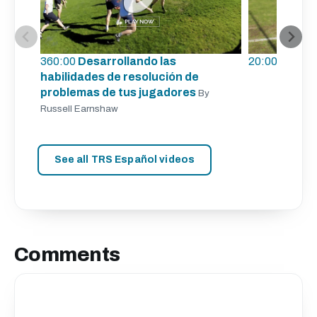
360:00
Desarrollando las
20:00
Formac
habilidades de resolución de
problemas de tus jugadores
By
Russell Earnshaw
See all TRS Español videos
Comments