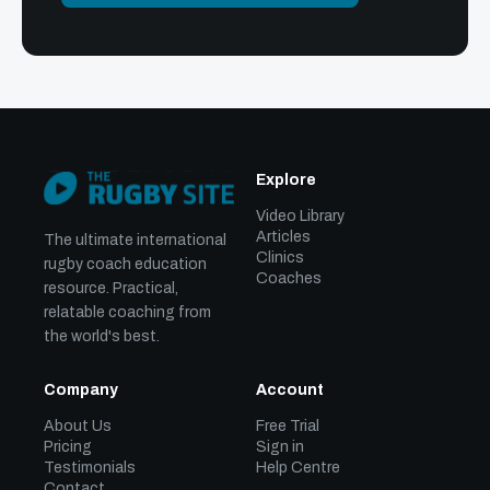
Explore
Video Library
Articles
The ultimate international
Clinics
rugby coach education
Coaches
resource. Practical,
relatable coaching from
the world's best.
Company
Account
About Us
Free Trial
Pricing
Sign in
Testimonials
Help Centre
Contact