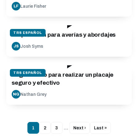
Laurie Fisher
LF
50:00
TRS ESPAÑOL
Preparación para averías y abordajes
Josh Syms
JS
13:34
TRS ESPAÑOL
Seguimiento para realizar un placaje
seguro y efectivo
Nathan Grey
NG
1
2
3
…
Next ›
Last »