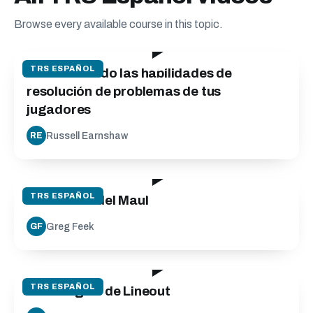
Browse every available course in this topic.
360:00
TRS ESPAÑOL
Desarrollando las habilidades de
resolución de problemas de tus
jugadores
Russell Earnshaw
RE
20:00
TRS ESPAÑOL
Formación del Maul
Greg Feek
GF
11:30
TRS ESPAÑOL
Estrategias de Lineout