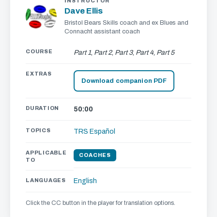
INSTRUCTOR
Dave Ellis
Bristol Bears Skills coach and ex Blues and
Connacht assistant coach
COURSE
Part 1
,
Part 2
,
Part 3
,
Part 4
,
Part 5
EXTRAS
Download companion PDF
DURATION
50:00
TOPICS
TRS Español
APPLICABLE
COACHES
TO
LANGUAGES
English
Click the CC button in the player for translation options.